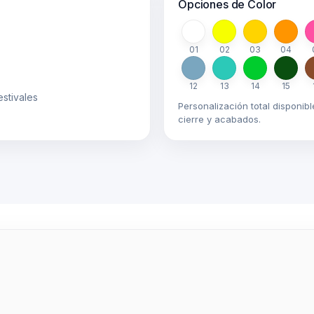
Opciones de Color
01
02
03
04
12
13
14
15
estivales
Personalización total disponibl
cierre y acabados.