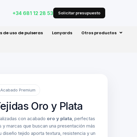
+34 681 12 28 53
Solicitar presupuesto
s de uso de pulseras
Lanyards
Otros productos
 • Acabado Premium
ejidas Oro y Plata
nalizadas con acabado
oro y plata
, perfectas
es y marcas que buscan una presentación más
 diseño tejido aporta textura, resistencia y un