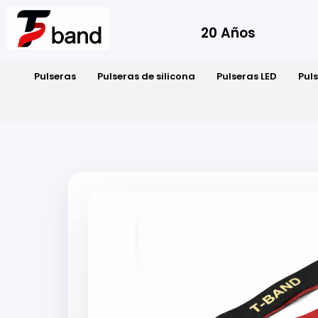
20 Años
Pulseras
Pulseras de silicona
Pulseras LED
Pul