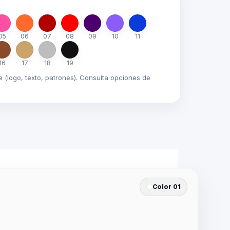
05
06
07
08
09
10
11
16
17
18
19
e (logo, texto, patrones). Consulta opciones de
Color 01