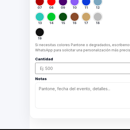
07
08
09
10
11
12
13
14
15
16
17
18
19
Si necesitas colores Pantone o degradados, escríbeno
WhatsApp para solicitar una personalización más precis
Cantidad
Notas