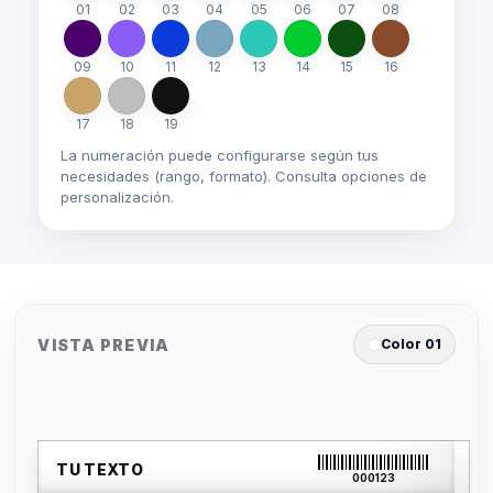
01
02
03
04
05
06
07
08
09
10
11
12
13
14
15
16
17
18
19
La numeración puede configurarse según tus
necesidades (rango, formato). Consulta opciones de
personalización.
VISTA PREVIA
Color 01
TU TEXTO
000123