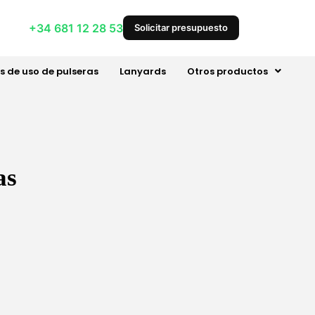
+34 681 12 28 53
Solicitar presupuesto
s de uso de pulseras
Lanyards
Otros productos
as