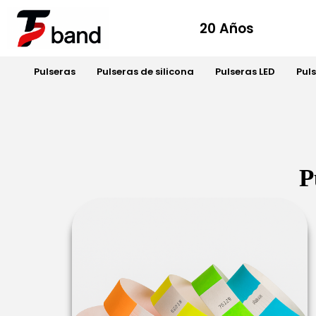
20 Años
Pulseras
Pulseras de silicona
Pulseras LED
Pul
P