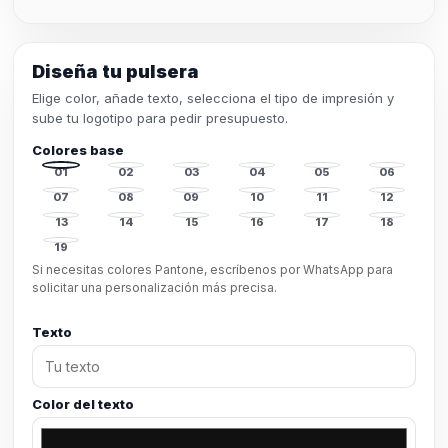
Diseña tu pulsera
Elige color, añade texto, selecciona el tipo de impresión y
sube tu logotipo para pedir presupuesto.
Colores base
01
02
03
04
05
06
07
08
09
10
11
12
13
14
15
16
17
18
19
Si necesitas colores Pantone, escríbenos por WhatsApp para
solicitar una personalización más precisa.
Texto
Color del texto