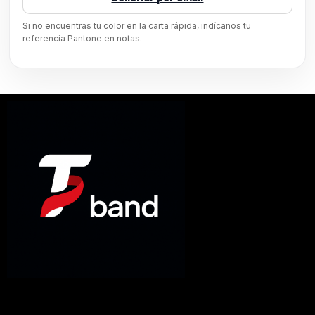
Si no encuentras tu color en la carta rápida, indícanos tu
referencia Pantone en notas.