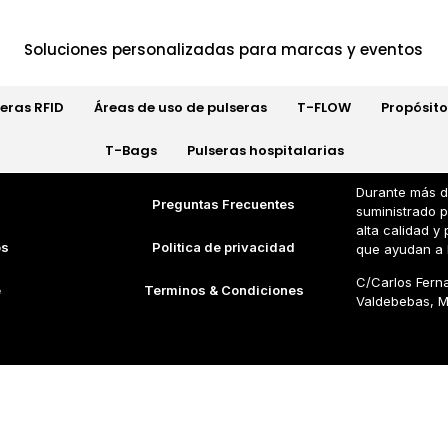
Soluciones personalizadas para marcas y eventos
seras RFID
Áreas de uso de pulseras
T-FLOW
Propósito
T-Bags
Pulseras hospitalarias
Durante más d
Preguntas Frecuentes
suministrado 
alta calidad 
os
Politica de privacidad
que ayudan a 
C/Carlos Fern
e
Terminos & Condiciones
Valdebebas, M