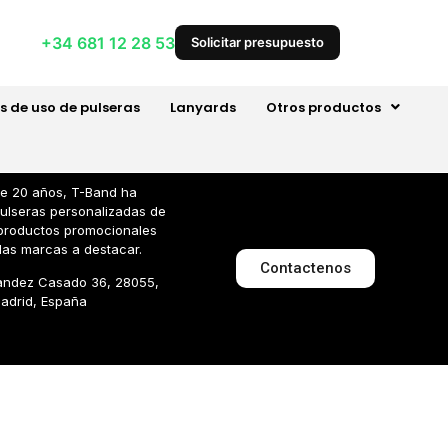
+34 681 12 28 53
Solicitar presupuesto
s de uso de pulseras
Lanyards
Otros productos
e 20 años, T-Band ha
pulseras personalizadas de
y productos promocionales
las marcas a destacar.
Contactenos
andez Casado 36, 28055,
adrid, España